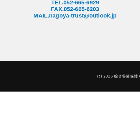
TEL.052-665-6929
FAX.052-665-6203
MAIL.
nagoya-trust@outlook.jp
(c) 2026 綜合警備保障 株