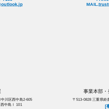
outlook.jp
MAIL.
trus
屋
事業本部・
市中川区西中島2-605
〒513-0828 三重県
西中島Ⅰ 101
[