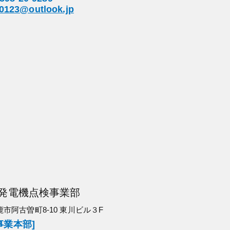
t0123@outlook.jp
発電機点検事業部
鈴鹿市阿古曽町8-10 東川ビル３F
事業本部]