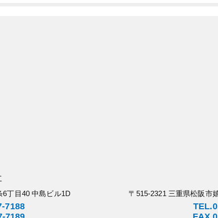
社
条6丁目40 中島ビル1D
〒515-2321 三重県松阪市
7-7188
TEL.0
7-7189
FAX.0